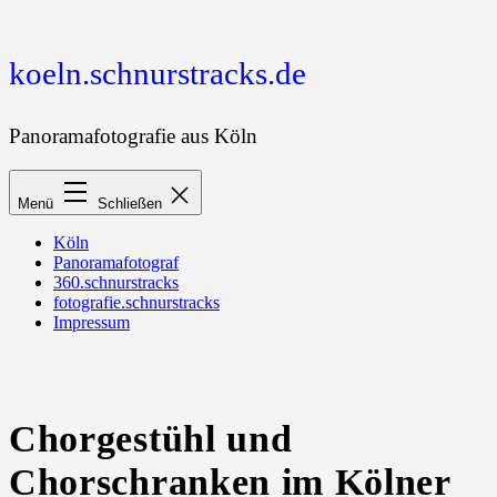
Zum
Inhalt
springen
koeln.schnurstracks.de
Panoramafotografie aus Köln
Menü
Schließen
Köln
Panoramafotograf
360.schnurstracks
fotografie.schnurstracks
Impressum
Chorgestühl und
Chorschranken im Kölner