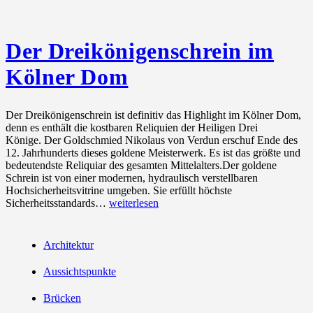
Der Dreikönigenschrein im
Kölner Dom
Der Dreikönigenschrein ist definitiv das Highlight im Kölner Dom,
denn es enthält die kostbaren Reliquien der Heiligen Drei
Könige. Der Goldschmied Nikolaus von Verdun erschuf Ende des
12. Jahrhunderts dieses goldene Meisterwerk. Es ist das größte und
bedeutendste Reliquiar des gesamten Mittelalters.Der goldene
Schrein ist von einer modernen, hydraulisch verstellbaren
Hochsicherheitsvitrine umgeben. Sie erfüllt höchste
Der
Sicherheitsstandards…
weiterlesen
Dreikönigenschrein
im
Kölner
Architektur
Dom
Aussichtspunkte
Brücken