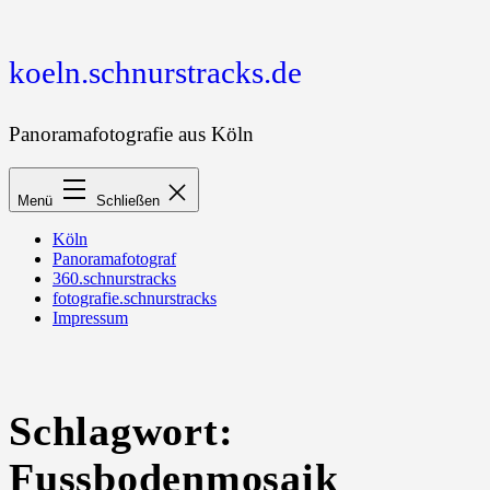
Zum
Inhalt
springen
koeln.schnurstracks.de
Panoramafotografie aus Köln
Menü
Schließen
Köln
Panoramafotograf
360.schnurstracks
fotografie.schnurstracks
Impressum
Schlagwort:
Fussbodenmosaik