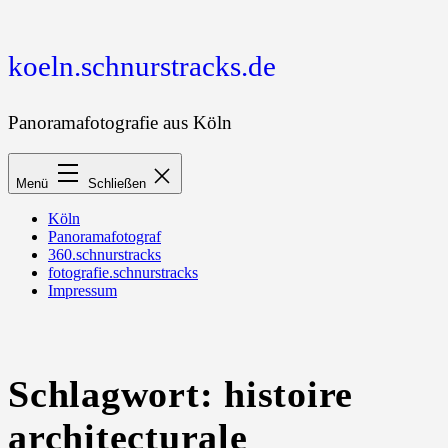
Zum
Inhalt
springen
koeln.schnurstracks.de
Panoramafotografie aus Köln
Menü
Schließen
Köln
Panoramafotograf
360.schnurstracks
fotografie.schnurstracks
Impressum
Schlagwort:
histoire
architecturale