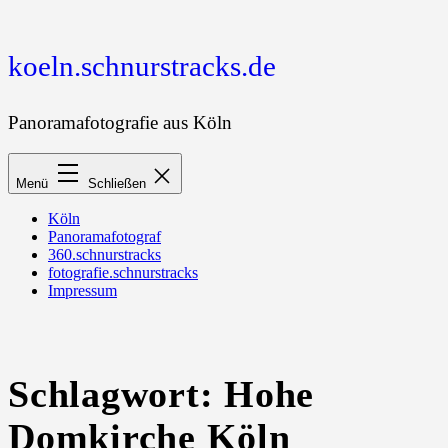
Zum
Inhalt
springen
koeln.schnurstracks.de
Panoramafotografie aus Köln
Menü
Schließen
Köln
Panoramafotograf
360.schnurstracks
fotografie.schnurstracks
Impressum
Schlagwort:
Hohe
Domkirche Köln