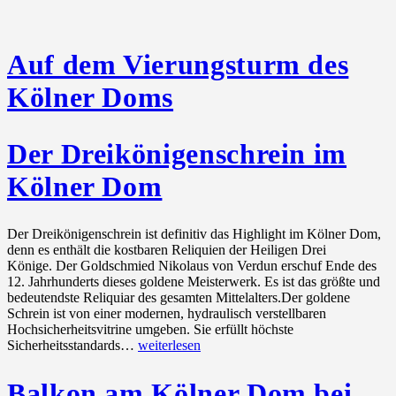
Auf dem Vierungsturm des
Kölner Doms
Der Dreikönigenschrein im
Kölner Dom
Der Dreikönigenschrein ist definitiv das Highlight im Kölner Dom,
denn es enthält die kostbaren Reliquien der Heiligen Drei
Könige. Der Goldschmied Nikolaus von Verdun erschuf Ende des
12. Jahrhunderts dieses goldene Meisterwerk. Es ist das größte und
bedeutendste Reliquiar des gesamten Mittelalters.Der goldene
Schrein ist von einer modernen, hydraulisch verstellbaren
Hochsicherheitsvitrine umgeben. Sie erfüllt höchste
Der
Sicherheitsstandards…
weiterlesen
Dreikönigenschrein
im
Balkon am Kölner Dom bei
Kölner