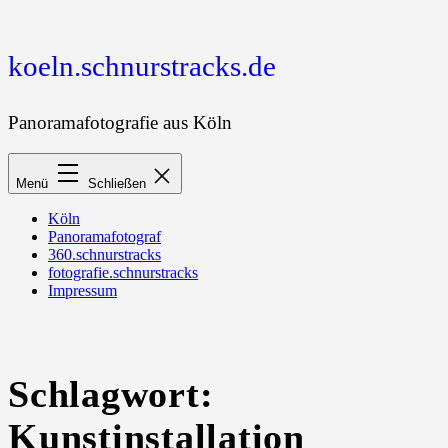
Zum
Inhalt
springen
koeln.schnurstracks.de
Panoramafotografie aus Köln
Menü
Schließen
Köln
Panoramafotograf
360.schnurstracks
fotografie.schnurstracks
Impressum
Schlagwort:
Kunstinstallation