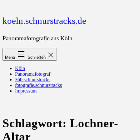
Zum
Inhalt
springen
koeln.schnurstracks.de
Panoramafotografie aus Köln
Menü
Schließen
Köln
Panoramafotograf
360.schnurstracks
fotografie.schnurstracks
Impressum
Schlagwort:
Lochner-
Altar