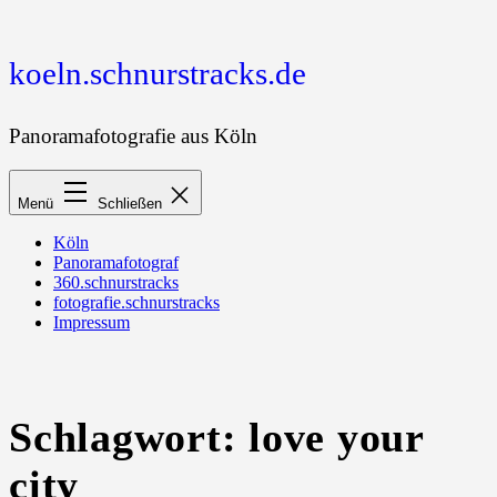
Zum
Inhalt
springen
koeln.schnurstracks.de
Panoramafotografie aus Köln
Menü
Schließen
Köln
Panoramafotograf
360.schnurstracks
fotografie.schnurstracks
Impressum
Schlagwort:
love your
city