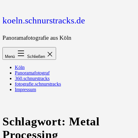
Zum
Inhalt
springen
koeln.schnurstracks.de
Panoramafotografie aus Köln
Menü
Schließen
Köln
Panoramafotograf
360.schnurstracks
fotografie.schnurstracks
Impressum
Schlagwort:
Metal
Processing