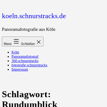
Zum
Inhalt
springen
koeln.schnurstracks.de
Panoramafotografie aus Köln
Menü
Schließen
Köln
Panoramafotograf
360.schnurstracks
fotografie.schnurstracks
Impressum
Schlagwort:
Rundumblick