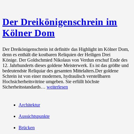
Der Dreikönigenschrein im
Kölner Dom
Der Dreikönigenschrein ist definitiv das Highlight im Kölner Dom,
denn es enthält die kostbaren Reliquien der Heiligen Drei
Könige. Der Goldschmied Nikolaus von Verdun erschuf Ende des
12. Jahrhunderts dieses goldene Meisterwerk. Es ist das größte und
bedeutendste Reliquiar des gesamten Mittelalters.Der goldene
Schrein ist von einer modernen, hydraulisch verstellbaren
Hochsicherheitsvitrine umgeben. Sie erfüllt höchste
Der
Sicherheitsstandards…
weiterlesen
Dreikönigenschrein
im
Kölner
Architektur
Dom
Aussichtspunkte
Brücken