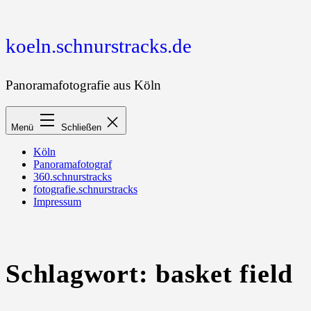
Zum
Inhalt
springen
koeln.schnurstracks.de
Panoramafotografie aus Köln
Menü
Schließen
Köln
Panoramafotograf
360.schnurstracks
fotografie.schnurstracks
Impressum
Schlagwort:
basket field