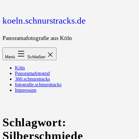
Zum
Inhalt
springen
koeln.schnurstracks.de
Panoramafotografie aus Köln
Menü
Schließen
Köln
Panoramafotograf
360.schnurstracks
fotografie.schnurstracks
Impressum
Schlagwort:
Silberschmiede