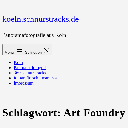
Zum
Inhalt
springen
koeln.schnurstracks.de
Panoramafotografie aus Köln
Menü
Schließen
Köln
Panoramafotograf
360.schnurstracks
fotografie.schnurstracks
Impressum
Schlagwort:
Art Foundry