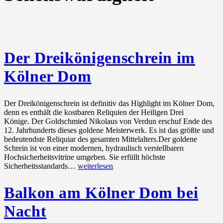
Der Dreikönigenschrein im
Kölner Dom
Der Dreikönigenschrein ist definitiv das Highlight im Kölner Dom,
denn es enthält die kostbaren Reliquien der Heiligen Drei
Könige. Der Goldschmied Nikolaus von Verdun erschuf Ende des
12. Jahrhunderts dieses goldene Meisterwerk. Es ist das größte und
bedeutendste Reliquiar des gesamten Mittelalters.Der goldene
Schrein ist von einer modernen, hydraulisch verstellbaren
Hochsicherheitsvitrine umgeben. Sie erfüllt höchste
Der
Sicherheitsstandards…
weiterlesen
Dreikönigenschrein
im
Balkon am Kölner Dom bei
Kölner
Dom
Nacht