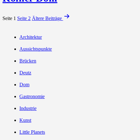
Seitennummerierung
Seite 1
Seite 2
Ältere
Beiträge
der
Beiträge
Architektur
Aussichtspunkte
Brücken
Deutz
Dom
Gastronomie
Industrie
Kunst
Little Planets