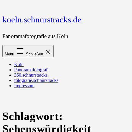
Zum
Inhalt
springen
koeln.schnurstracks.de
Panoramafotografie aus Köln
Menü
Schließen
Köln
Panoramafotograf
360.schnurstracks
fotografie.schnurstracks
Impressum
Schlagwort:
Sehenswürdigkeit